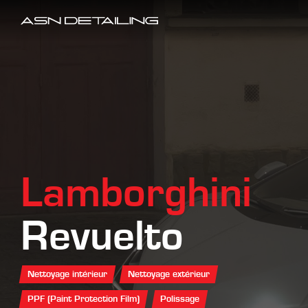
Lamborghini
Revuelto
Nettoyage intérieur
Nettoyage extérieur
PPF (Paint Protection Film)
Polissage